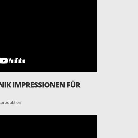
NIK IMPRES­SIO­NEN FÜR
tproduktion