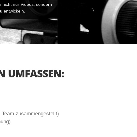
n nicht nur Videos, sondern
zu entwickeln.
N UMFASSEN:
in Team zusammengestellt)
nung)