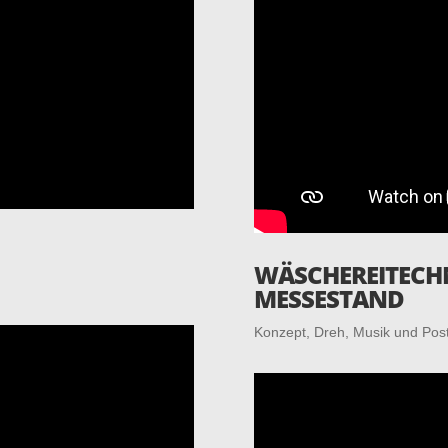
WÄSCHE­REI­TECH­
MESSESTAND
Kon­zept, Dreh, Musik und Pos