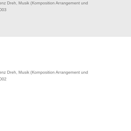
tenz Dreh, Musik (Kom­po­si­tion Arran­ge­ment und
2003
tenz Dreh, Musik (Kom­po­si­tion Arran­ge­ment und
2002